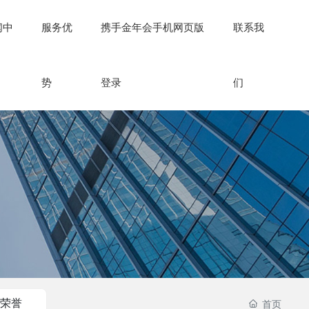
闻中
服务优
携手金年会手机网页版
联系我
势
登录
们
质荣誉
首页