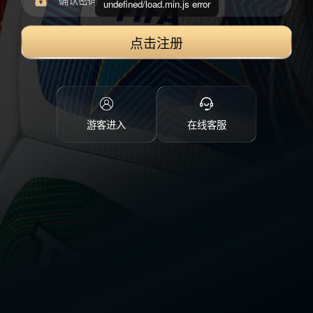
undefined/load.min.js error
点击注册
游客进入
在线客服