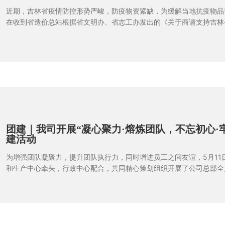
近期，吉林省疫情防控形势严峻，防疫物资紧缺，为缓解当地抗疫物品
在收到省造价总站根据省文明办、省志工办发出的《关于商请支持吉林
务工作的函》后，省造价总站组织了各咨询企业为吉林志愿者捐赠急缺
在接到通知的第一时间便踊跃报名并及时调度相关人员进行对接与物资
志愿者紧急捐赠一批防疫物资。
团建｜我司开展“凝心聚力·熔炼团队，不忘初心·
建活动
为增强团队凝聚力，提升团队执行力，同时增进员工之间友谊，5月11
和生产中心牵头，行政中心配合，共同精心策划组织开展了公司总部全