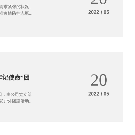
需求紧张的状况，
2022
/
05
省疫情防控志愿服
物资的活动。我司
采购工作，向吉林
20
牢记使命”团
2022
/
05
日，由公司党支部
员户外团建活动。