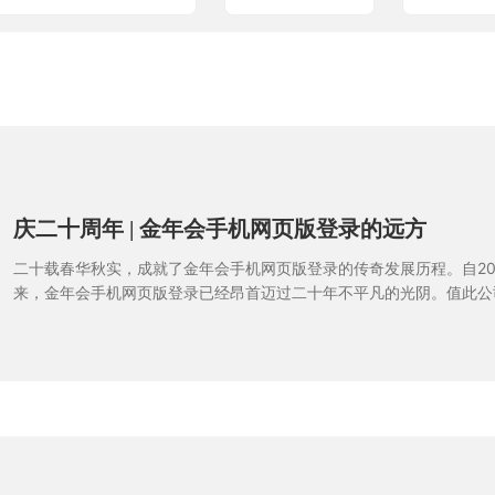
庆二十周年 | 金年会手机网页版登录的远方
二十载春华秋实，成就了金年会手机网页版登录的传奇发展历程。自20
来，金年会手机网页版登录已经昂首迈过二十年不平凡的光阴。值此公司
际，为共享成长共赢的喜悦，弘扬企业文化，用振奋人心的歌曲来凝聚
人，激励大家振奋精神、紧密团结，携手共创新辉煌，特举办了面向公
集“金年会手机网页版登录之歌”歌词的活动。