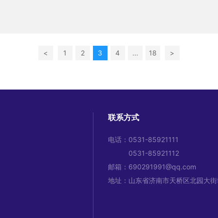
际，为共享成长共赢的喜悦，弘扬企业文化，用振奋人心的歌曲来凝聚
人，激励大家振奋精神、紧密团结，携手共创新辉煌，特开展了面向全
会手机网页版登录之歌”歌词活动，截止投稿日，本次征集活动共有13
一起来看看这些优秀作品并为你心仪的作品投票吧~
<
1
2
3
4
...
18
>
联系方式
电话：
0531-85921111
0531-85921112
邮箱：
690291991@qq.com
地址：山东省济南市天桥区北园大街