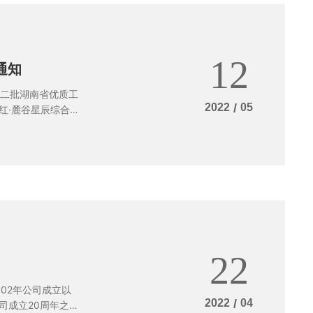
12
通知
第二批湖南省优质工
2022
/
05
红·麓谷星辰综合
工程，现予公布。
22
02年公司成立以
2022
/
04
司成立20周年之