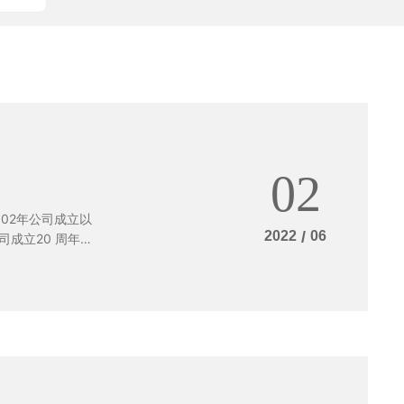
02
02年公司成立以
2022
/
06
成立20 周年之
人、感染人、影响
司全体员工征