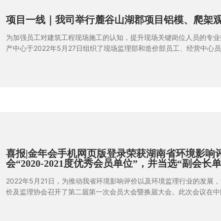
项目一线｜我司举行麓谷山湖郡项目铝模、爬架
为加强员工对建筑工程现场施工的认知，提升现场关键岗位人员的专业
产中心于2022年5月27日组织了现场监理部和造价部员工、经营中心
二期项目G14地块进行爬架、铝模观摩学习活动，部分无法到达现场的
同步进行钉钉线上学习。
喜报|金年会手机网页版登录荣获湖南省环境影响
会“2020-2021度优秀会员单位”，并当选“副会长单
2022年5月21日，为推动我省环境影响评价以及环境监理行业的发展
价及监理协会召开了第二届第一次会员大会暨换届大会。此次会议在中
计研究院有限公司召开，会上特邀省民政厅、省生态环境事务中心、省
态环境处、 省生态环境厅水生态环境处、各市生态环境局等相关领导