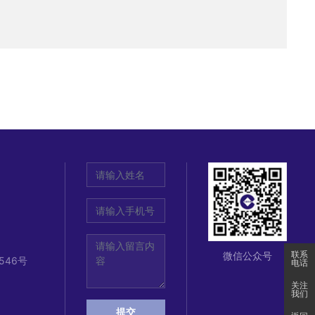
人、感染人、影响
体员工征集“金年
个优秀作品入围，
联系
微信公众号
546号
电话
关注
我们
提交