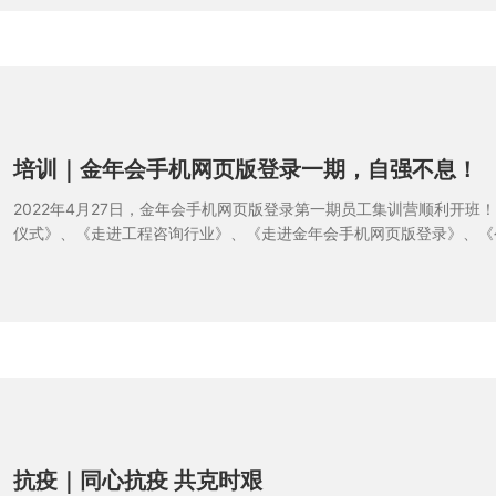
培训｜金年会手机网页版登录一期，自强不息！
2022年4月27日，金年会手机网页版登录第一期员工集训营顺利开班
仪式》、《走进工程咨询行业》、《走进金年会手机网页版登录》、《
《业务流程解读》、《经营政策解读》、《财务制度解读》、《结业仪
课，对选择一家公司的核心标准、工程咨询行业的机会/挑战、公司的实力
战、岗位薪酬、用人标准、客户属性与需求、产品竞争力与价值、业务
实深度的分享。
抗疫｜同心抗疫 共克时艰