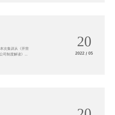
20
！本次集训从《开营
2022
/
05
公司制度解读》、
式》几个维度开
/规划/策略/挑
模式等维度进行真
20